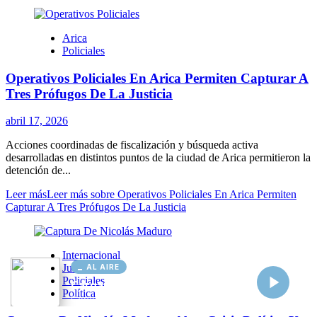
AL AIRE
Cargando...
Conectando...