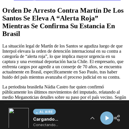
AL AIRE
Cargando...
Conectando...