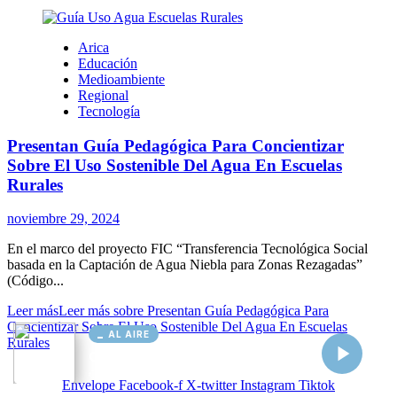
AL AIRE
Cargando...
Conectando...