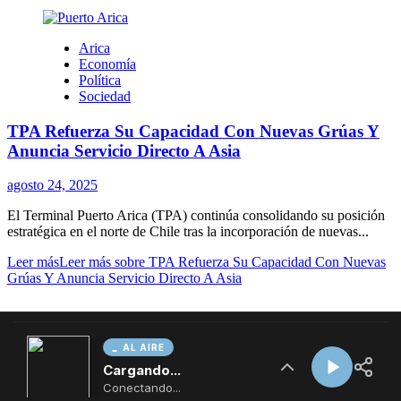
AL AIRE
Cargando...
Conectando...