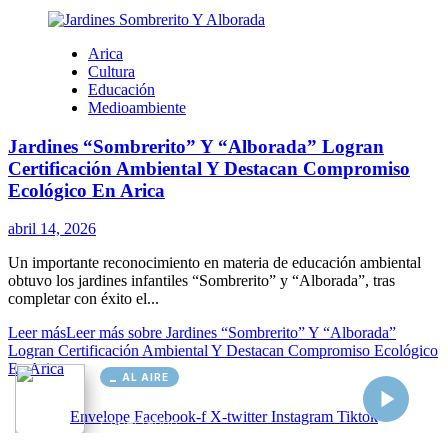
AL AIRE
Cargando...
Conectando...