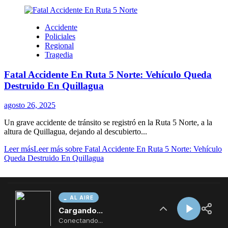
AL AIRE
Cargando...
Conectando...