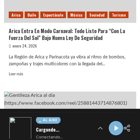
AL AIRE
Cargando...
Conectando...