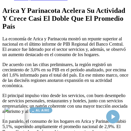
AL AIRE
Cargando...
Conectando...