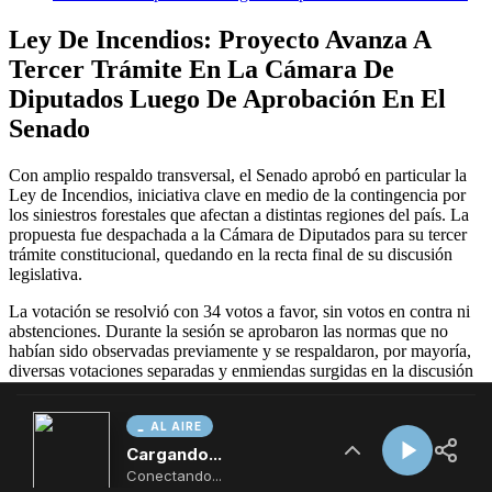
AL AIRE
Cargando...
Conectando...