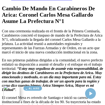
AL AIRE
Cargando...
Conectando...