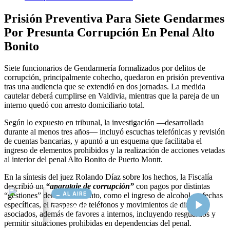
AL AIRE
Cargando...
Conectando...