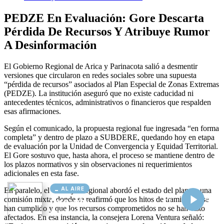
AL AIRE
Cargando...
Conectando...