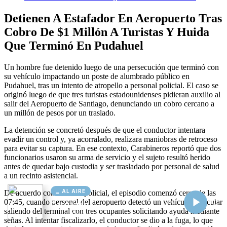
AL AIRE
Cargando...
Conectando...