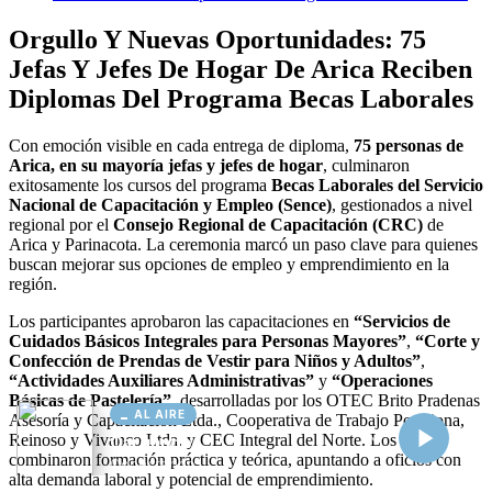
AL AIRE
Cargando...
Conectando...