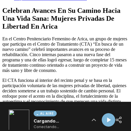
AL AIRE
Cargando...
Conectando...