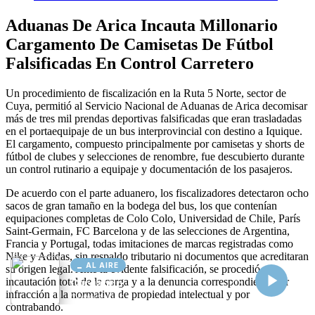
AL AIRE
Cargando...
Conectando...