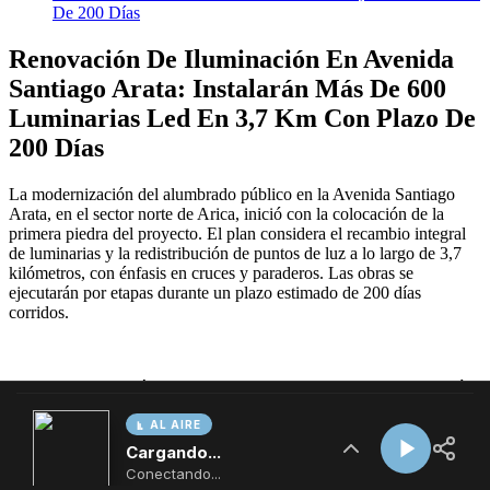
AL AIRE
Cargando...
Conectando...