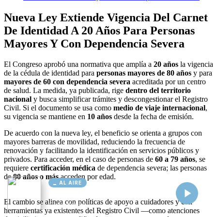
AL AIRE
Cargando...
Conectando...