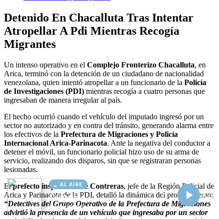
AL AIRE
Cargando...
Conectando...