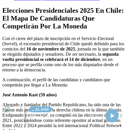
AL AIRE
Cargando...
Conectando...