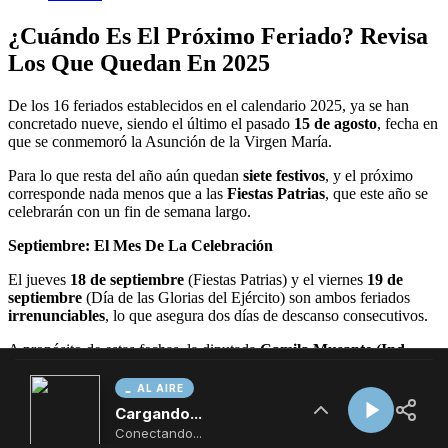
AL AIRE
Cargando...
Conectando...