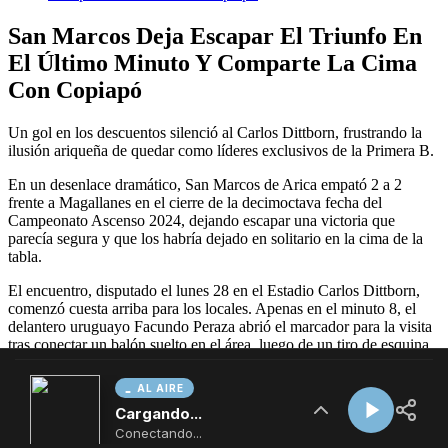
AL AIRE
Cargando...
Conectando...