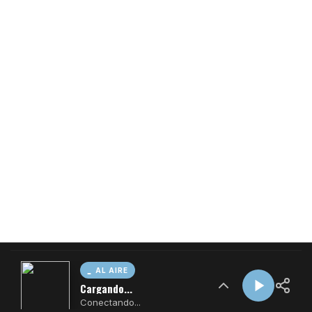
AL AIRE
Cargando...
Conectando...