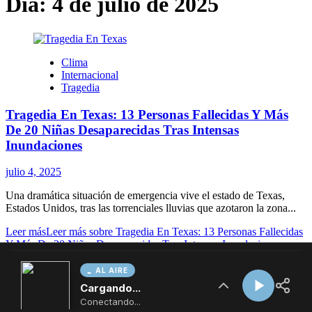
AL AIRE
Cargando...
Conectando...