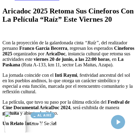
AL AIRE
Cargando...
Conectando...