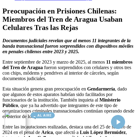
AL AIRE
Cargando...
Conectando...