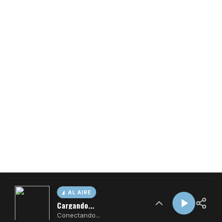
AL AIRE
Cargando...
Conectando...