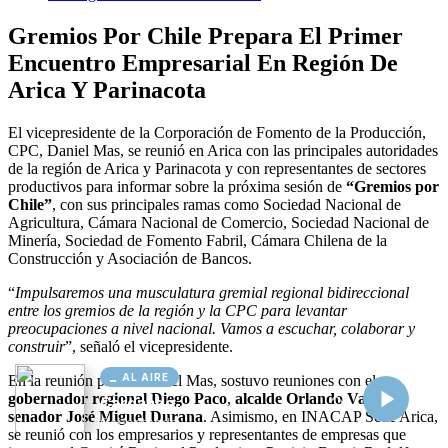
AL AIRE
Cargando...
Conectando...