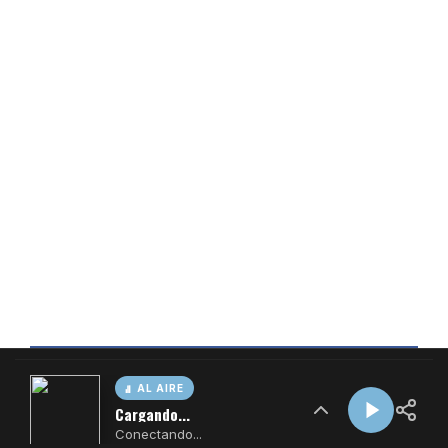
AL AIRE
Cargando...
Conectando...