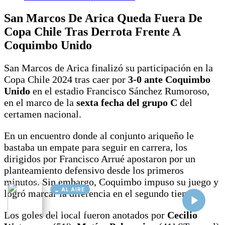
AL AIRE
Cargando...
Conectando...