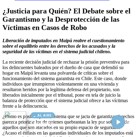
AL AIRE
Cargando...
Conectando...