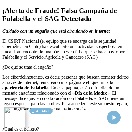
AL AIRE
Cargando...
Conectando...