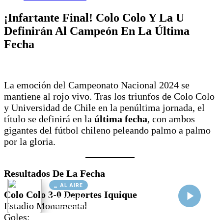
AL AIRE
Cargando...
Conectando...