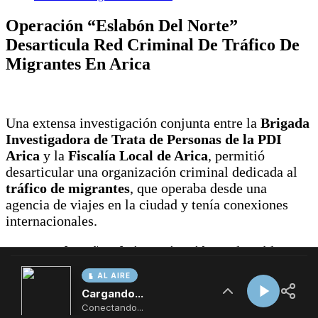
AL AIRE
Cargando...
Conectando...