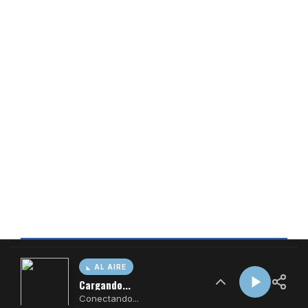
AL AIRE
Cargando...
Conectando...