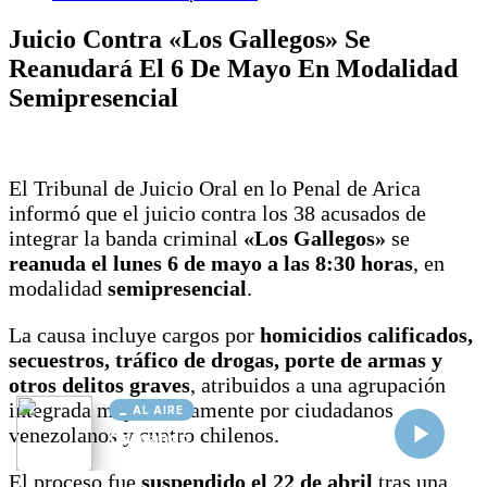
AL AIRE
Cargando...
Conectando...