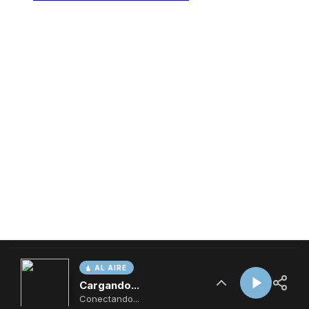
AL AIRE
Cargando...
Conectando...