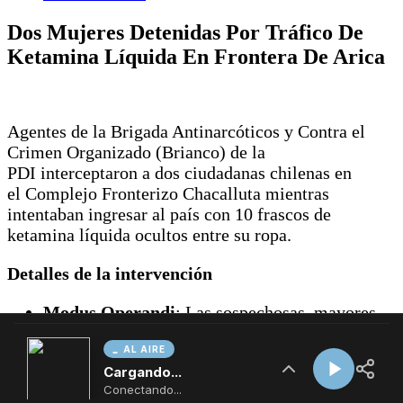
AL AIRE
Cargando...
Conectando...