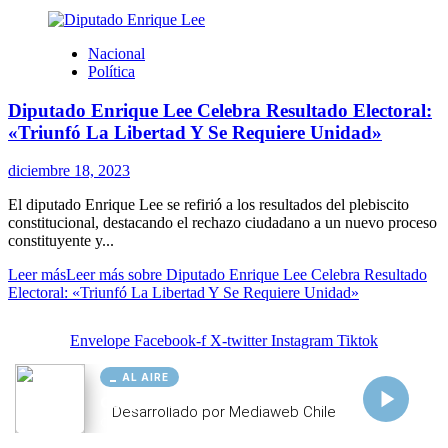
AL AIRE
Cargando...
Conectando...