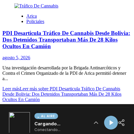
AL AIRE
Cargando...
Conectando...