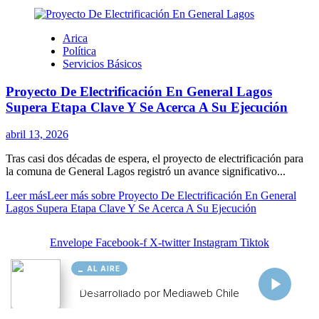
AL AIRE
Cargando...
Conectando...