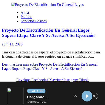
AL AIRE
Cargando...
Conectando...