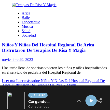
AL AIRE
Cargando...
Conectando...