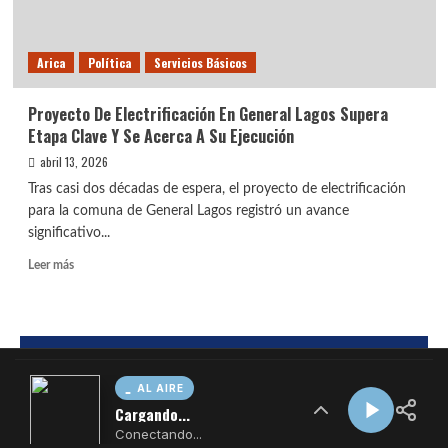
AL AIRE
Cargando...
Conectando...