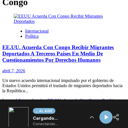
AL AIRE
Cargando...
Conectando...