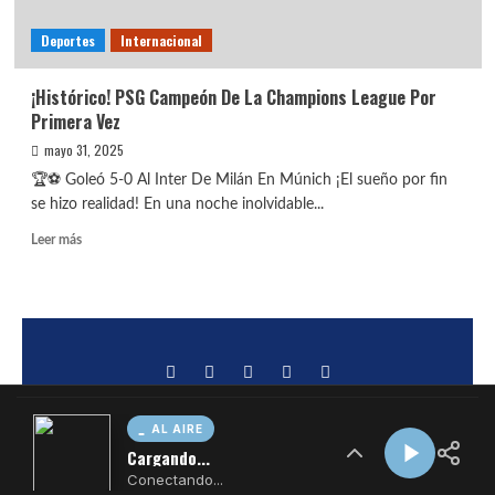
AL AIRE
Cargando...
Conectando...