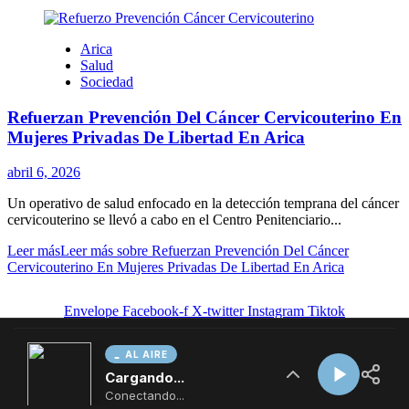
AL AIRE
Cargando...
Conectando...