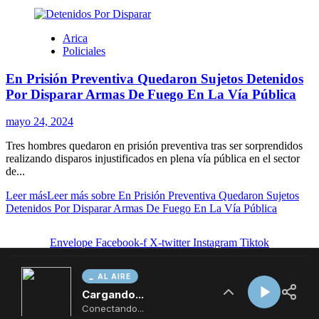
AL AIRE
Cargando...
Conectando...