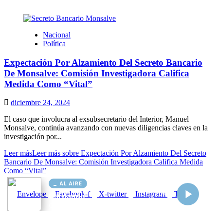
AL AIRE
Cargando...
Conectando...