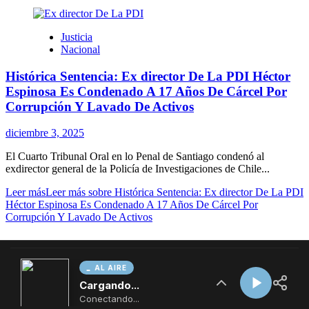
AL AIRE
Cargando...
Conectando...